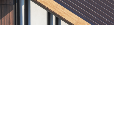
Termin vereinbaren
An welchen Standorten oder
in welchem Radius seid ihr
tätig?
Bietet ihr auch Notdienste
an?