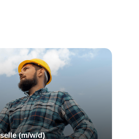
eldorf?
lernen.
elle (m/w/d)