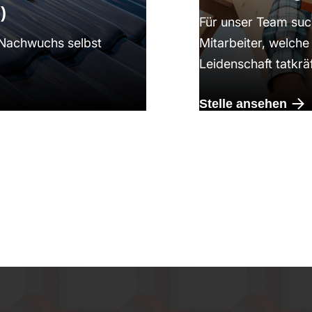
)
Für unser Team suc
n Nachwuchs selbst
Mitarbeiter, welch
Leidenschaft tatkräf
Stelle ansehen